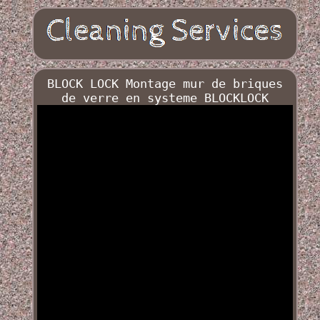
BLOCK LOCK Montage mur de briques
de verre en systeme BLOCKLOCK