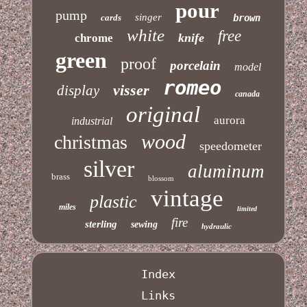
pour
pump
singer
cards
brown
white
free
knife
chrome
green
proof
porcelain
model
romeo
visser
display
canada
original
aurora
industrial
wood
christmas
speedometer
silver
aluminum
brass
blossom
vintage
plastic
miles
limited
fire
sterling
sewing
hydraulic
Index
Links